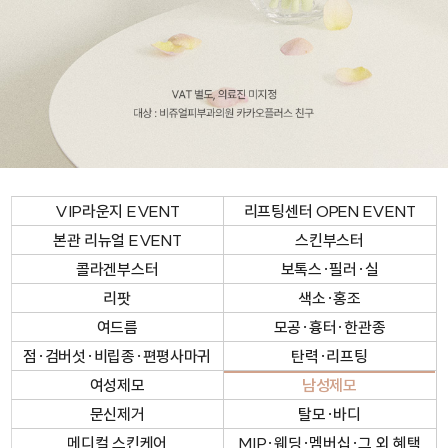
VIP라운지 EVENT
리프팅센터 OPEN EVENT
본관 리뉴얼 EVENT
스킨부스터
콜라겐부스터
보톡스·필러·실
리팟
색소·홍조
여드름
모공·흉터·한관종
점·검버섯·비립종·편평사마귀
탄력·리프팅
여성제모
남성제모
문신제거
탈모·바디
메디컬 스킨케어
MIP·웨딩·멤버십·그 외 혜택