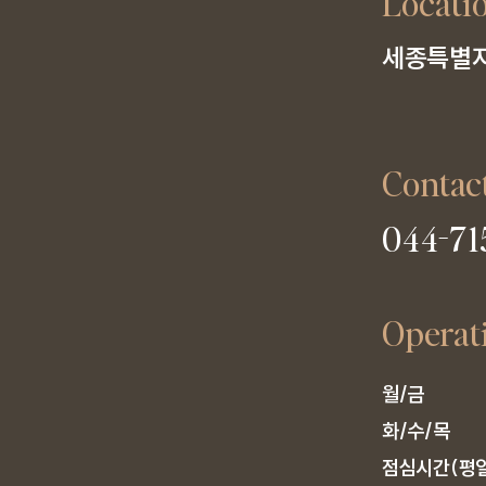
Locati
세종특별자
Contac
044-71
Operat
월/금

화/수/목

점심시간(평일