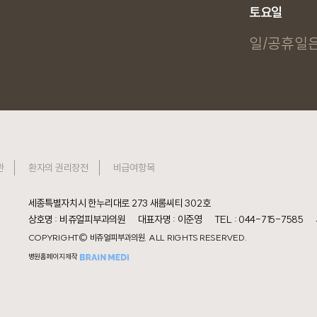
토요일
일/공휴일은
관
환자의 권리장전
비급여항목
세종특별자치시 한누리대로 273 새롬씨티 302호
상호명 : 비쥬얼피부과의원
대표자명 : 이준영
TEL : 044-715-7585
COPYRIGHT© 비쥬얼피부과의원. ALL RIGHTS RESERVED.
병원홈페이지제작