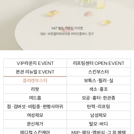
VIP라운지 EVENT
리프팅센터 OPEN EVENT
본관 리뉴얼 EVENT
스킨부스터
콜라겐부스터
보톡스·필러·실
리팟
색소·홍조
여드름
모공·흉터·한관종
점·검버섯·비립종·편평사마귀
탄력·리프팅
여성제모
남성제모
문신제거
탈모·바디
메디컬 스킨케어
MIP·웨딩·멤버십·그 외 혜택