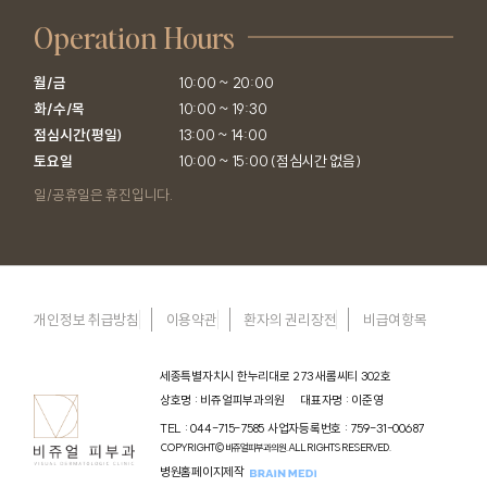
Operation Hours
월/금

10:00 ~ 20:00

화/수/목

10:00 ~ 19:30

점심시간(평일)

13:00 ~ 14:00

토요일
10:00 ~ 15:00 (점심시간 없음)
일/공휴일은 휴진입니다.
개인정보 취급방침
이용약관
환자의 권리장전
비급여항목
세종특별자치시 한누리대로 273 새롬씨티 302호
상호명 : 비쥬얼피부과의원
대표자명 : 이준영
TEL : 044-715-7585
사업자등록번호 : 759-31-00687
COPYRIGHT© 비쥬얼피부과의원. ALL RIGHTS RESERVED.
병원홈페이지제작