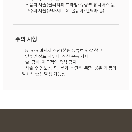
· 초음파 시술(울쎄라피 프라임·슈링크 유니버스 등)
· 고주파 시술(써마지FLX·볼뉴머·텐써마 등)
주의 사항
· 5·5·5 마사지 추천(본원 유튜브 영상 참고)
· 일주일 정도 사우나·심한 운동 자제
· 술·담배·자극적인 음식 금지
· 시술 후 엠보싱·멍·붓기·약간의 통증·붉은 기 등의
일시적 증상 발생 가능성