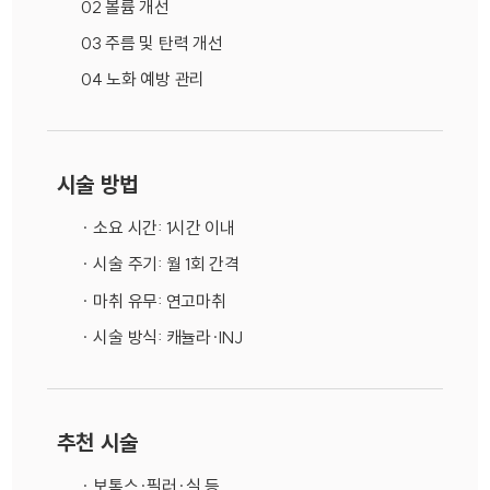
02 볼륨 개선
03 주름 및 탄력 개선
04 노화 예방 관리
시술 방법
· 소요 시간: 1시간 이내
· 시술 주기: 월 1회 간격
· 마취 유무: 연고마취
· 시술 방식: 캐뉼라·INJ
추천 시술
· 보톡스·필러·실 등