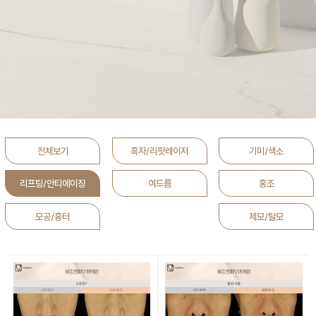
전체보기
흑자/리팟레이저
기미/색소
리프팅/안티에이징
여드름
홍조
모공/흉터
제모/탈모