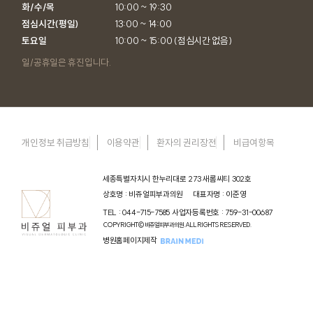
화/수/목

10:00 ~ 19:30

점심시간(평일)

13:00 ~ 14:00

토요일
10:00 ~ 15:00 (점심시간 없음)
일/공휴일은 휴진입니다.
개인정보 취급방침
이용약관
환자의 권리장전
비급여항목
세종특별자치시 한누리대로 273 새롬씨티 302호
상호명 : 비쥬얼피부과의원
대표자명 : 이준영
TEL : 044-715-7585
사업자등록번호 : 759-31-00687
COPYRIGHT© 비쥬얼피부과의원. ALL RIGHTS RESERVED.
병원홈페이지제작