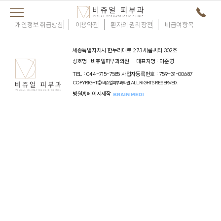
개인정보 취급방침
이용약관
환자의 권리장전
비급여항목
세종특별자치시 한누리대로 273 새롬씨티 302호
상호명 : 비쥬얼피부과의원
대표자명 : 이준영
TEL : 044-715-7585
사업자등록번호 : 759-31-00687
COPYRIGHT© 비쥬얼피부과의원. ALL RIGHTS RESERVED.
병원홈페이지제작