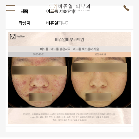
제목
여드름 시술 전후
작성자
비쥬얼피부과