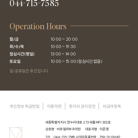
044-715-7585
Operation Hours
월/금

10:00 ~ 20:00

화/수/목

10:00 ~ 19:30

점심시간(평일)

13:00 ~ 14:00

토요일
10:00 ~ 15:00 (점심시간 없음)
일/공휴일은 휴진입니다.
개인정보 취급방침
이용약관
환자의 권리장전
비급여항목
세종특별자치시 한누리대로 273 새롬씨티 302호
상호명 : 비쥬얼피부과의원
대표자명 : 이준영
TEL : 044-715-7585
사업자등록번호 : 759-31-00687