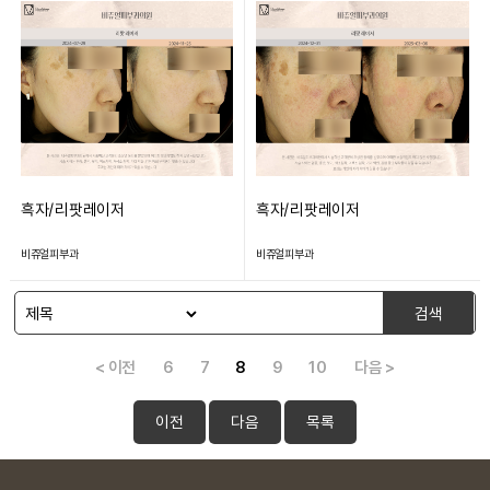
흑자/리팟레이저
흑자/리팟레이저
비쥬얼피부과
비쥬얼피부과
검색
< 이전
6
7
8
9
10
다음 >
이전
다음
목록