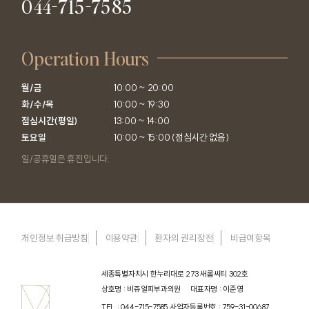
044-715-7585
Operation Hours
월/금

10:00 ~ 20:00

화/수/목

10:00 ~ 19:30

점심시간(평일)

13:00 ~ 14:00

토요일
10:00 ~ 15:00 (점심시간 없음)
일/공휴일은 휴진입니다.
개인정보 취급방침
이용약관
환자의 권리장전
비급여항목
세종특별자치시 한누리대로 273 새롬씨티 302호
상호명 : 비쥬얼피부과의원
대표자명 : 이준영
TEL : 044-715-7585
사업자등록번호 : 759-31-00687