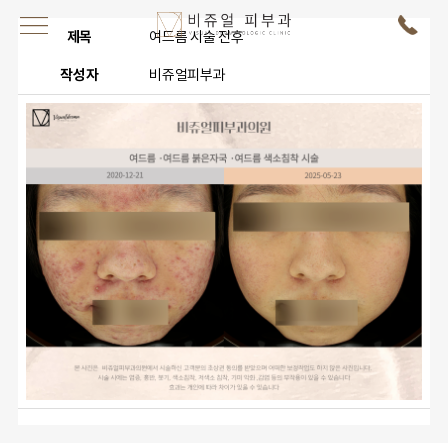
제목
여드름 시술 전후
작성자
비쥬얼피부과