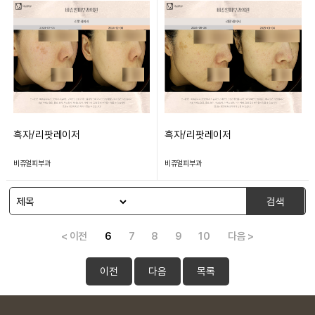
흑자/리팟레이저
흑자/리팟레이저
비쥬얼피부과
비쥬얼피부과
검색
< 이전
6
7
8
9
10
다음 >
이전
다음
목록