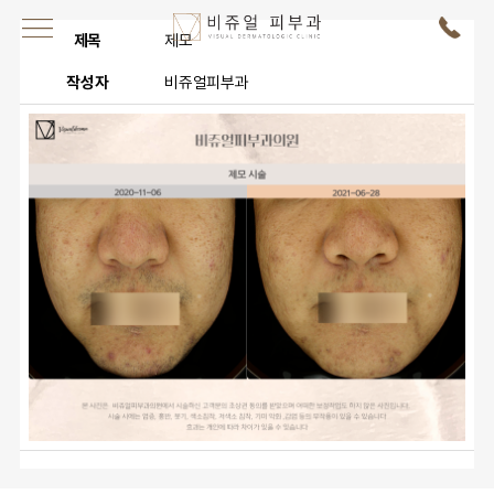
제목
제모
작성자
비쥬얼피부과