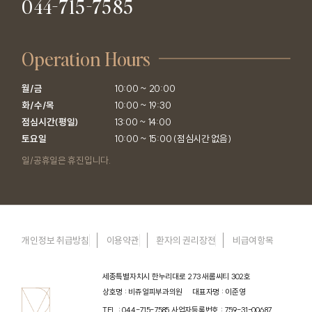
044-715-7585
Operation Hours
월/금

10:00 ~ 20:00

화/수/목

10:00 ~ 19:30

점심시간(평일)

13:00 ~ 14:00

토요일
10:00 ~ 15:00 (점심시간 없음)
일/공휴일은 휴진입니다.
개인정보 취급방침
이용약관
환자의 권리장전
비급여항목
세종특별자치시 한누리대로 273 새롬씨티 302호
상호명 : 비쥬얼피부과의원
대표자명 : 이준영
TEL : 044-715-7585
사업자등록번호 : 759-31-00687