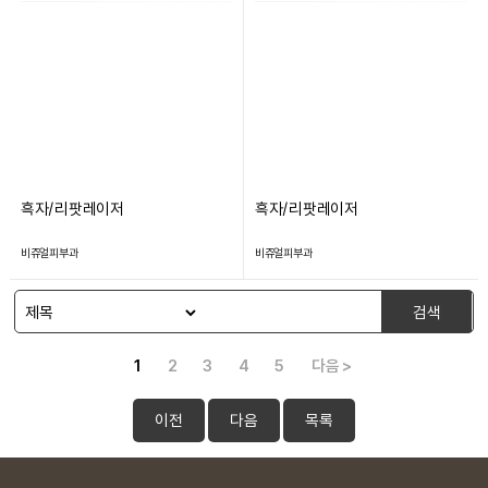
흑자/리팟레이저
흑자/리팟레이저
비쥬얼피부과
비쥬얼피부과
검색
1
2
3
4
5
다음 >
이전
다음
목록