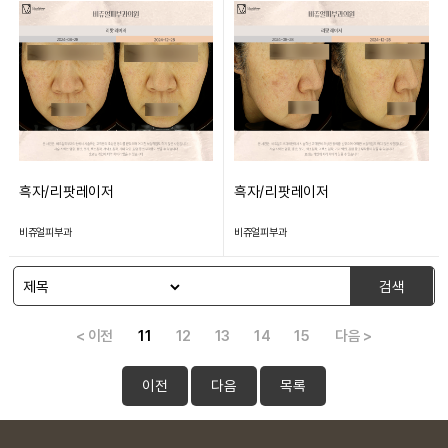
흑자/리팟레이저
흑자/리팟레이저
비쥬얼피부과
비쥬얼피부과
검색
< 이전
11
12
13
14
15
다음 >
이전
다음
목록