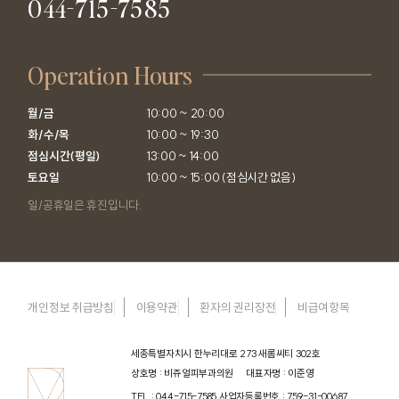
044-715-7585
Operation Hours
월/금

10:00 ~ 20:00

화/수/목

10:00 ~ 19:30

점심시간(평일)

13:00 ~ 14:00

토요일
10:00 ~ 15:00 (점심시간 없음)
일/공휴일은 휴진입니다.
개인정보 취급방침
이용약관
환자의 권리장전
비급여항목
세종특별자치시 한누리대로 273 새롬씨티 302호
상호명 : 비쥬얼피부과의원
대표자명 : 이준영
TEL : 044-715-7585
사업자등록번호 : 759-31-00687