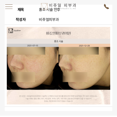
제목
홍조 시술 전후
작성자
비쥬얼피부과