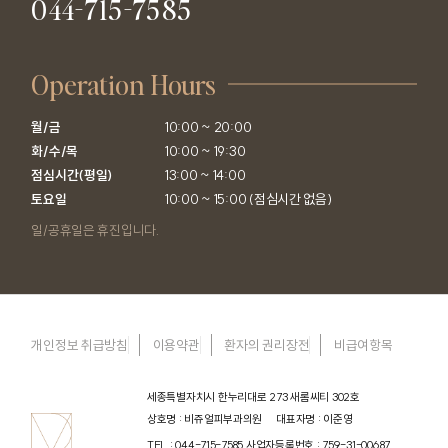
044-715-7585
Operation Hours
월/금

10:00 ~ 20:00

화/수/목

10:00 ~ 19:30

점심시간(평일)

13:00 ~ 14:00

토요일
10:00 ~ 15:00 (점심시간 없음)
일/공휴일은 휴진입니다.
개인정보 취급방침
이용약관
환자의 권리장전
비급여항목
세종특별자치시 한누리대로 273 새롬씨티 302호
상호명 : 비쥬얼피부과의원
대표자명 : 이준영
TEL : 044-715-7585
사업자등록번호 : 759-31-00687