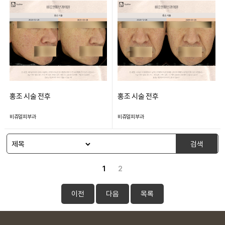
홍조 시술 전후
홍조 시술 전후
비쥬얼피부과
비쥬얼피부과
검색
1
2
이전
다음
목록